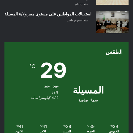
منذ 6 أيام
استقبالات المواطنين على مستوى مقر ولاية المسيلة
منذ أسبوع واحد
الطقس
29
℃
المسيلة
39º - 28º
32%
4.12 كيلومتر/ساعة
سماء صافية
41
41
39
39
39
℃
℃
℃
℃
℃
الخميس
الجمعة
السبت
الأحد
الأثنين