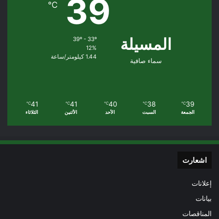
39
℃
المسيلة
39º - 33º
12%
1.44 كيلومتر/ساعة
سماء صافية
41
41
40
38
39
℃
℃
℃
℃
℃
الجمعة
السبت
الأحد
الأثنين
الثلاثاء
اشعارت
إعلانات
بيانات
المناقصات