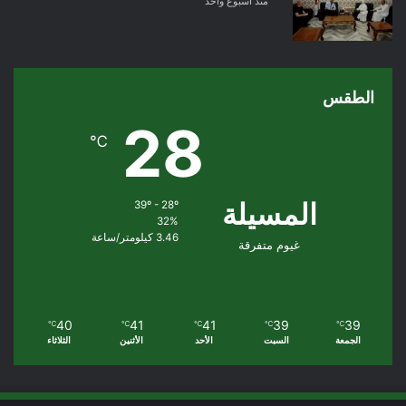
منذ أسبوع واحد
الطقس
28
℃
المسيلة
39º - 28º
32%
3.46 كيلومتر/ساعة
غيوم متفرقة
40
41
41
39
39
℃
℃
℃
℃
℃
الجمعة
السبت
الأحد
الأثنين
الثلاثاء