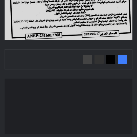
إعلان
عن
منح
مؤقت/
بلدية
محمد
بوضياف