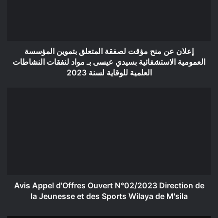
المتعلق
بتموين
المؤسسة
العمومية
الاستشفائية
إعلان عن منح مؤقت لصفقة المتعلق بتموين المؤسسة
بسيدي
العمومية الاستشفائية بسيدي عيسى بـ مواد لنفقات النشاطات
عيسى
العلمية للوقاية لسنة 2023
بـ
مواد
Avis
لنفقات
Appel
النشاطات
d'Offres
العلمية
Ouvert
للوقاية
N°02/2023
لسنة
Direction
2023
de
la
Jeunesse
et
Avis Appel d'Offres Ouvert N°02/2023 Direction de
des
la Jeunesse et des Sports Wilaya de M'sila
Sports
Wilaya