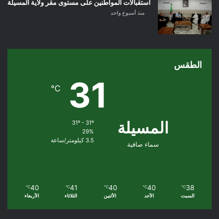
استقبالات المواطنين على مستوى مقر ولاية المسيلة
منذ أسبوع واحد
الطقس
31
℃
المسيلة
31º - 31º
29%
3.5 كيلومتر/ساعة
سماء صافية
40
41
40
40
38
℃
℃
℃
℃
℃
السبت
الأحد
الأثنين
الثلاثاء
الأربعاء