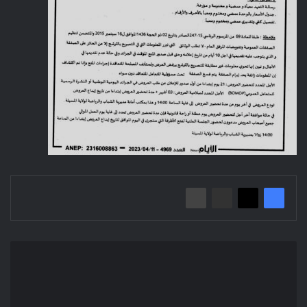
إعلان
عن
منح
مؤقت
لصفقة