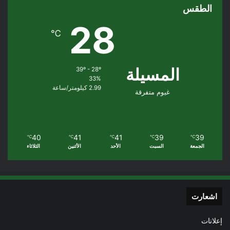
الطقس
28
℃
المسيلة
39º - 28º
33%
2.99 كيلومتر/ساعة
غيوم متفرقة
40
41
41
39
39
℃
℃
℃
℃
℃
الجمعة
السبت
الأحد
الأثنين
الثلاثاء
اشعارت
إعلانات