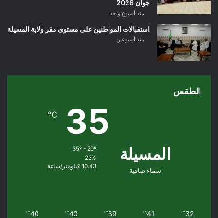
جوان 2026
منذ أسبوع واحد
استقبالات المواطنين على مستوى مقر ولاية المسيلة
منذ أسبوعين
الطقس
35
℃
المسيلة
35º - 29º
23%
10.43 كيلومتر/ساعة
سماء صافية
40
40
39
41
32
℃
℃
℃
℃
℃