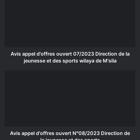
appel
d'offres
ouvert
07/2023
Direction
de
la
jeunesse
et
Avis appel d'offres ouvert 07/2023 Direction de la
des
jeunesse et des sports wilaya de M'sila
sports
wilaya
Avis
de
appel
M'sila
d'offres
ouvert
N°08/2023
Direction
de
la
jeunesse
et
Avis appel d'offres ouvert N°08/2023 Direction de
des