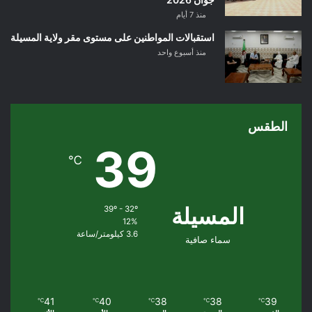
منذ 7 أيام
استقبالات المواطنين على مستوى مقر ولاية المسيلة
منذ أسبوع واحد
الطقس
39
℃
المسيلة
39º - 32º
12%
3.6 كيلومتر/ساعة
سماء صافية
41
40
38
38
39
℃
℃
℃
℃
℃