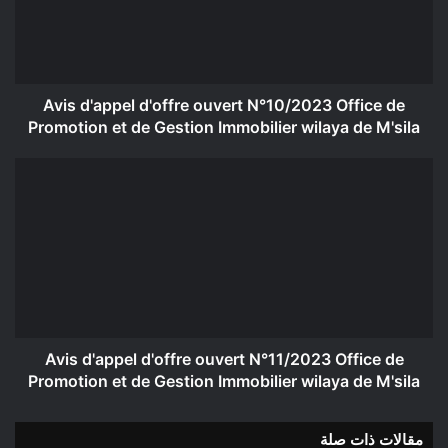
Office
de
Promotion
et
de
Avis d'appel d'offre ouvert N°10/2023 Office de
Gestion
Promotion et de Gestion Immobilier wilaya de M'sila
Immobilier
wilaya
Avis
de
d'appel
M'sila
d'offre
ouvert
N°11/2023
Office
de
Promotion
et
de
Avis d'appel d'offre ouvert N°11/2023 Office de
Gestion
Promotion et de Gestion Immobilier wilaya de M'sila
Immobilier
wilaya
مقالات ذات صلة
de