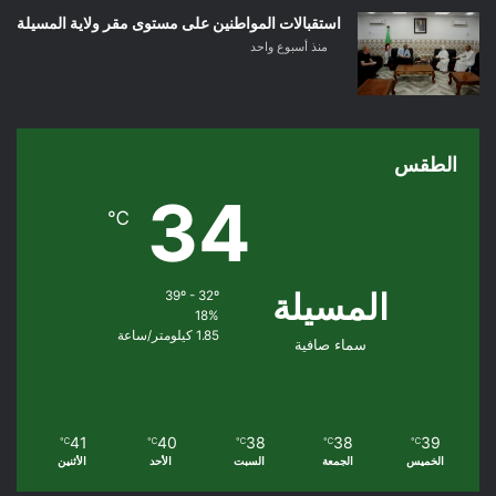
استقبالات المواطنين على مستوى مقر ولاية المسيلة
منذ أسبوع واحد
الطقس
34
℃
المسيلة
39º - 32º
18%
1.85 كيلومتر/ساعة
سماء صافية
41
40
38
38
39
℃
℃
℃
℃
℃
الخميس
الجمعة
السبت
الأحد
الأثنين