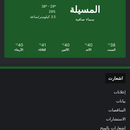
المسيلة
38º - 29º
29%
3.5 كيلومتر/ساعة
سماء صافية
40
41
40
40
38
℃
℃
℃
℃
℃
السبت
الأحد
الأثنين
الثلاثاء
الأربعاء
اشعارت
إعلانات
بيانات
المناقصات
الاستشارات
إشعارات بالمنح