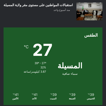
استقبالات المواطنين على مستوى مقر ولاية المسيلة
منذ أسبوع واحد
الطقس
27
℃
المسيلة
39º - 27º
32%
3.87 كيلومتر/ساعة
سماء صافية
41
41
39
39
39
℃
℃
℃
℃
℃
الخميس
الجمعة
السبت
الأحد
الأثنين