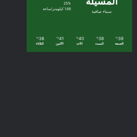
المسيلة
25%
1.66 كيلومتر/ساعة
سماء صافية
38
41
40
38
39
℃
℃
℃
℃
℃
الجمعة
السبت
الأحد
الأثنين
الثلاثاء