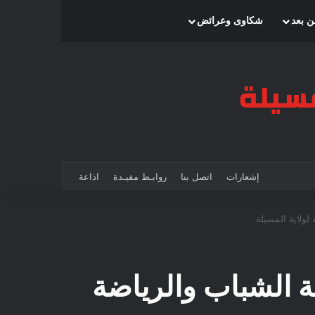
بحث عن
إضافة عمود جانبي
الوضع المظلم
ن بعد
شكاوى وعرائض
إشعارات
اتصل بنا
روابـط مفيـدة
اذاعة
عروض مفتوح 2026/15 مديرية الشباب والرياضة