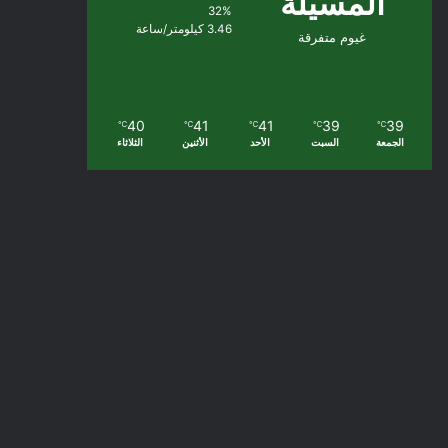
المسيلة
32%
3.46 كيلومتر/ساعة
غيوم متفرقة
40
41
41
39
39
℃
℃
℃
℃
℃
الجمعة
السبت
الأحد
الأثنين
الثلاثاء