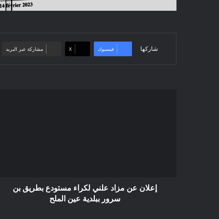
شاركها
فيسبوك
‫X
مشاركة عبر البريد
إعلان
عن
مزاد
علني
لكراء
مستودع
بطريق
بن
سرور
ببلدية
إعلان عن مزاد علني لكراء مستودع بطريق بن
عين
سرور ببلدية عين الملح
الملح