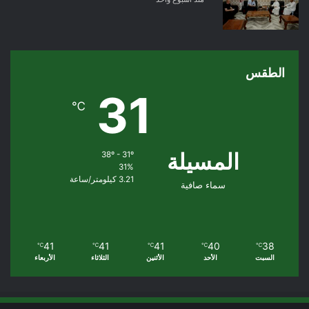
الطقس
31
℃
المسيلة
38º - 31º
31%
3.21 كيلومتر/ساعة
سماء صافية
41
41
41
40
38
℃
℃
℃
℃
℃
السبت
الأحد
الأثنين
الثلاثاء
الأربعاء