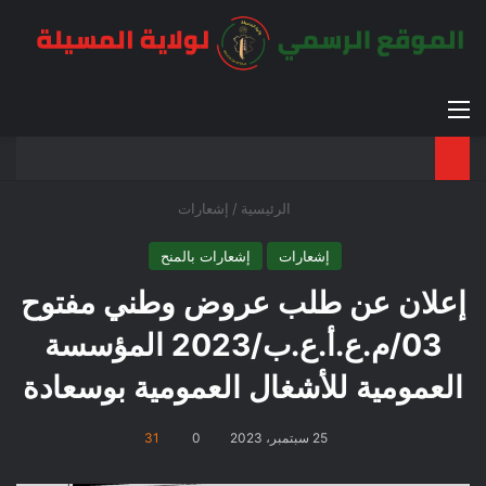
القائمة
بح
الوضع ا
الرئيسية
/
إشعارات
إشعارات
إشعارات بالمنح
إعلان عن طلب عروض وطني مفتوح
03/م.ع.أ.ع.ب/2023 المؤسسة
العمومية للأشغال العمومية بوسعادة
25 سبتمبر، 2023
0
31