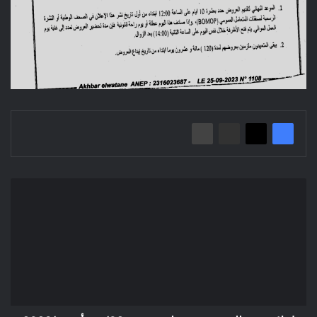
إعلان
عن
طلب
عروض
وطني
مفتوح
02/
م.ع.أ.ع.ب/2023
المؤسسة