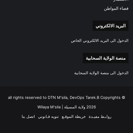
فضاء المواطن
البريد الالكتروني
الدخول الى البريد الالكتروني الخاص
منصة الولاية السحابية
الدخول الى منصة الولاية السحابية
all rights reserved to DTN M'sila, DevOps Tarek.B Copyrights ©
2026 ولاية المسيلة | Wilaya M'sila
روابـط مفيـدة
خريطة الموقـع
تنويه قـانوني
اتصل بنا
فيسبوك
‫X
‫YouTube
انستقرام