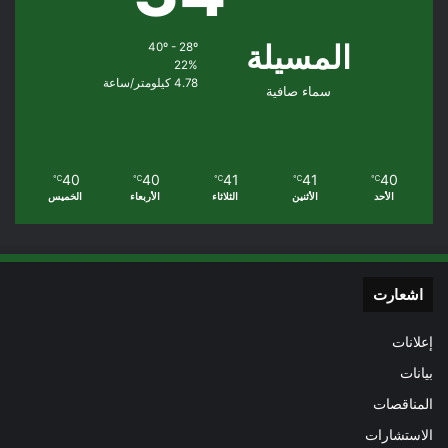
المسيلة
40º - 28º
22%
4.78 كيلومتر/ساعة
سماء صافية
40
40
41
41
40
℃
℃
℃
℃
℃
الأحد
الأثنين
الثلاثاء
الأربعاء
الخميس
اشعارت
إعلانات
بيانات
المناقصات
الاستشارات