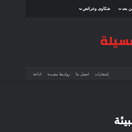
بحث عن
إضافة عمود جانبي
الوضع المظلم
ن بعد
شكاوى وعرائض
إشعارات
اتصل بنا
روابـط مفيـدة
اذاعة
يئة