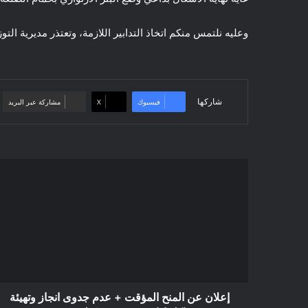
وعليه نلتمس منكم اتخاذ التدابير اللازمة، وتعتذر مديرية الت
شاركها
فيسبوك
‫X
مشاركة عبر البريد
إعلان
عن
المنح
المؤقت
+
عدم
جدوى
انجاز
وتهيئة
هياكل
إعلان عن المنح المؤقت + عدم جدوى انجاز وتهيئة