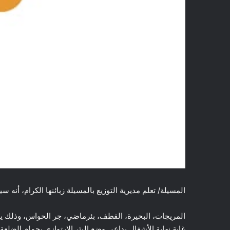
المسيلة/ تعلم مديرية التوزيع بالمسيلة زبائنها الكرام، أنه 
غاية نهاية الأشغال بداعي وضع البئر الارتوازي بحمام الضلعة