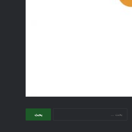
البحث
عن: