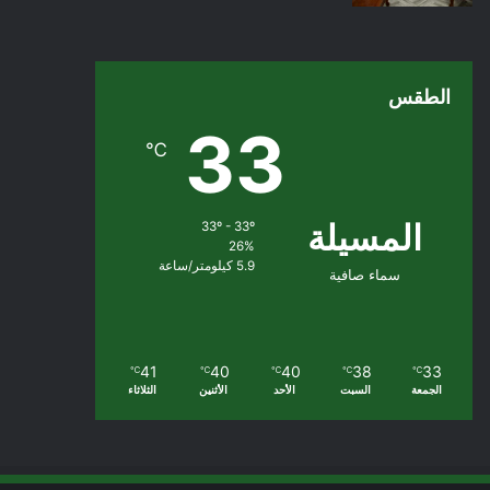
الطقس
33
℃
المسيلة
33º - 33º
26%
5.9 كيلومتر/ساعة
سماء صافية
41
40
40
38
33
℃
℃
℃
℃
℃
الجمعة
السبت
الأحد
الأثنين
الثلاثاء