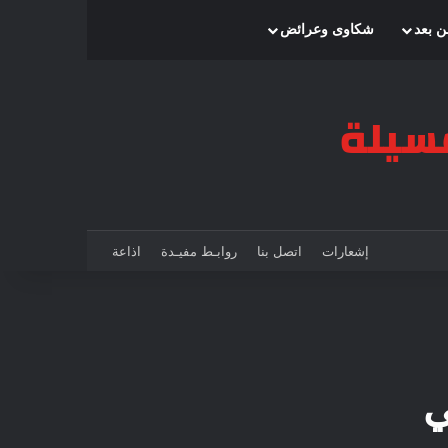
بحث عن
إضافة عمود جانبي
الوضع المظلم
ن بعد
شكاوى وعرائض
إشعارات
اتصل بنا
روابـط مفيـدة
اذاعة
ي