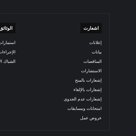
اشعارت
الوثائق
إعلانات
استمارات 
بيانات
الإجراءات
المناقصات
الشباك ال
الاستشارات
إشعارات بالمنح
إشعارات بالإلغاء
إشعارات عدم الجدوى
امتحانات ومسابقات
عروض عمل