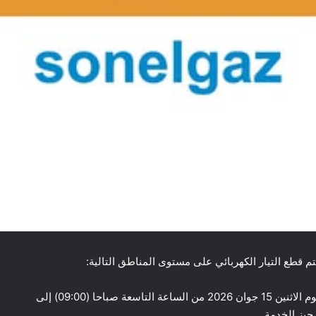
سيتم قطع التيار الكهربائي على مستوى المناطق التالية:
المريجات، البحيرة، القطف، بئرماضي، جر الحواس، وذلك يوم الاثنين 15 جوان 2026 من الساعة التاسعة صباحا (09:00) إلى
 حيز الخدمة.