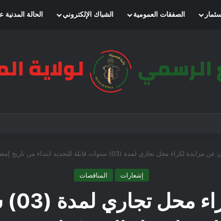
سثمار
الصفقات العمومية
الشباك الإلكتروني
الحالة المدنية ع
ايدة لكراء محل تجاري لمدة (03) سنوات قابلة للتجديد ابتداء من تاريخ إمضاء العقد/ بلدية سيدي عيسى
إشعارات
المناقصات
إعلان 