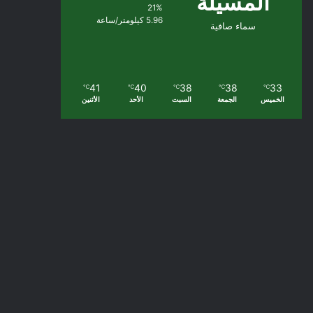
المسيلة
21%
5.96 كيلومتر/ساعة
سماء صافية
41
40
38
38
33
℃
℃
℃
℃
℃
الخميس
الجمعة
السبت
الأحد
الأثنين