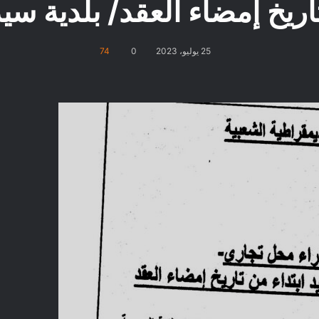
تاريخ إمضاء العقد/ بلدية 
25 يوليو، 2023
0
74