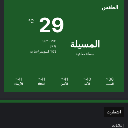
الطقس
29
℃
المسيلة
38º - 29º
37%
1.63 كيلومتر/ساعة
سماء صافية
41
41
41
40
38
℃
℃
℃
℃
℃
السبت
الأحد
الأثنين
الثلاثاء
الأربعاء
اشعارت
إعلانات