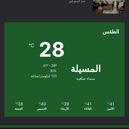
منذ أسبوعين
الطقس
28
℃
المسيلة
41º - 28º
30%
1.01 كيلومتر/ساعة
سماء صافية
38
40
39
41
41
℃
℃
℃
℃
℃
الأثنين
الثلاثاء
الأربعاء
الخميس
الجمعة