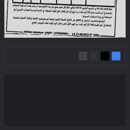
Avis
d'attribution
provisoire
du
marche/
Commune
de
M'sila