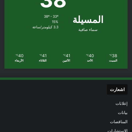
المسيلة
38º - 33º
15%
3.3 كيلومتر/ساعة
سماء صافية
40
41
41
40
38
℃
℃
℃
℃
℃
السبت
الأحد
الأثنين
الثلاثاء
الأربعاء
اشعارت
إعلانات
بيانات
المناقصات
الاستشارات