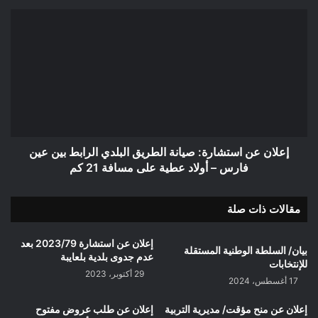
إعلان
عن
استشارة:
صيانة
الطريق
البلدي
الرابط
بين
عين
فارس
إعلان عن استشارة: صيانة الطريق البلدي الرابط بين عين
–
فارس – أولاد عطية على مسافة 21 كم
أولاد
عطية
مقالات ذات صلة
على
مسافة
21
إعلان عن استشارة 2023/79 بعد
بيان/ السلطة الوطنية المستقلة
كم
عدم جدوى بلدية بلعايبة
للإنتخابات
29 أكتوبر، 2023
17 أغسطس، 2024
إعلان عن منح مؤقت/ مديرية التربية
إعلان عن طلب عروض مفتوح