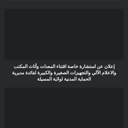
إعلان
عن
استشارة
خاصة
اقتناء
المعدات
وأثاث
المكتب
والاعلام
الآلي
إعلان عن استشارة خاصة اقتناء المعدات وأثاث المكتب
والتجهيزات
والاعلام الآلي والتجهيزات الصغيرة والكبيرة لفائدة مديرية
الصغيرة
الحماية المدنية لولاية المسيلة
والكبيرة
لفائدة
إعلان
مديرية
عن
الحماية
المنح
المدنية
المؤقت
لولاية
اقتناء
المسيلة
لوازم
خاصة