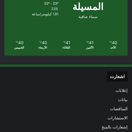
المسيلة
33º - 33º
23%
1.91 كيلومتر/ساعة
سماء صافية
40
40
41
41
40
℃
℃
℃
℃
℃
الأحد
الأثنين
الثلاثاء
الأربعاء
الخميس
اشعارت
إعلانات
بيانات
المناقصات
الاستشارات
إشعارات بالمنح