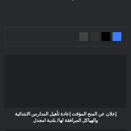
إعلان
عن
المنح
المؤقت
إعادة
تأهيل
المدارس
الابتدائية
والهياكل
المرافقة
إعلان عن المنح المؤقت إعادة تأهيل المدارس الابتدائية
لها/
والهياكل المرافقة لها/ بلدية امجدل
بلدية