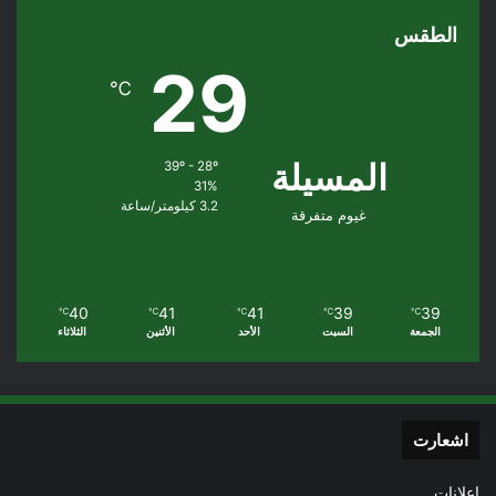
الطقس
29
℃
المسيلة
39º - 28º
31%
3.2 كيلومتر/ساعة
غيوم متفرقة
40
41
41
39
39
℃
℃
℃
℃
℃
الجمعة
السبت
الأحد
الأثنين
الثلاثاء
اشعارت
إعلانات