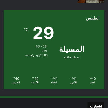
الطقس
29
℃
المسيلة
40º - 29º
26%
1.86 كيلومتر/ساعة
سماء صافية
40
40
41
41
40
℃
℃
℃
℃
℃
الأحد
الأثنين
الثلاثاء
الأربعاء
الخميس
اشعارت