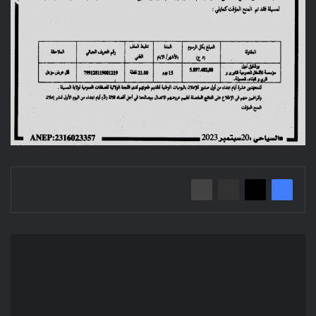
Avis
d'infructuosité
d'un
avis
d'appel
d'offre