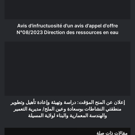
N°08/2023
Direction
des
ressources
Avis d'infructuosité d'un avis d'appel d'offre
en
N°08/2023 Direction des ressources en eau
eau
إعلان
عن
المنح
المؤقت:
دراسة
وتهيئة
وإعادة
تأهيل
وتطوير
منطقتي
إعلان عن المنح المؤقت: دراسة وتهيئة وإعادة تأهيل وتطوير
النشاطات
منطقتي النشاطات بوسعادة وعين الملح/ مديرية التعمير
بوسعادة
والهندسة المعمارية والبناء لولاية المسيلة
وعين
الملح/
مقالات ذات صلة
مديرية