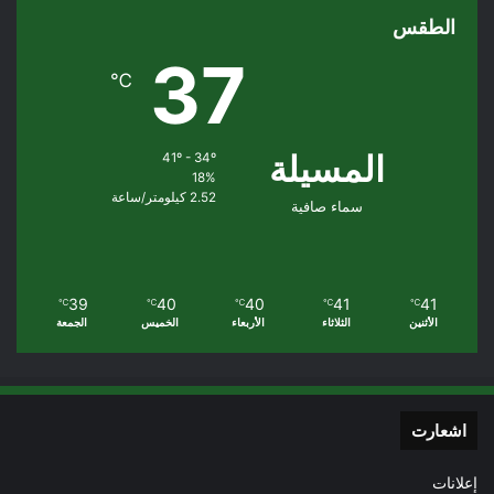
الطقس
37
℃
المسيلة
41º - 34º
18%
2.52 كيلومتر/ساعة
سماء صافية
39
40
40
41
41
℃
℃
℃
℃
℃
الأثنين
الثلاثاء
الأربعاء
الخميس
الجمعة
اشعارت
إعلانات