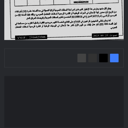
إعلان
عن
طلب
عروض
وطني
مفتوح
03/
م.ع.أ.ع.ب/2023
المؤسسة