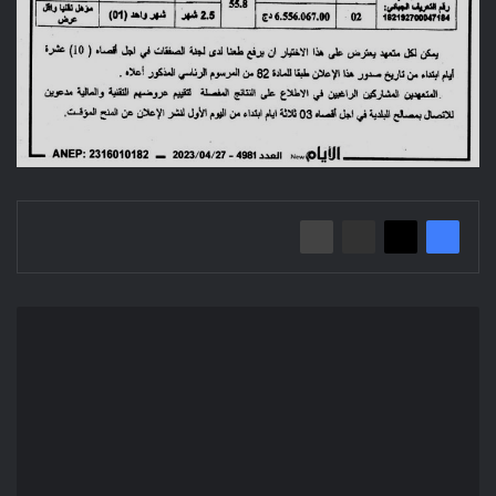
Avis
d'appel
d'offre
national
ouvert/
Direction
des
équipements