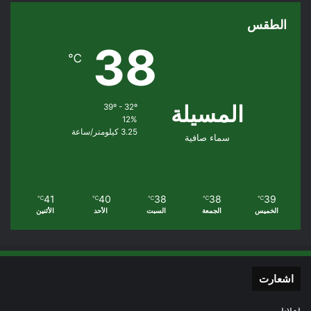
الطقس
38
℃
المسيلة
39º - 32º
12%
3.25 كيلومتر/ساعة
سماء صافية
41
40
38
38
39
℃
℃
℃
℃
℃
الخميس
الجمعة
السبت
الأحد
الأثنين
اشعارت