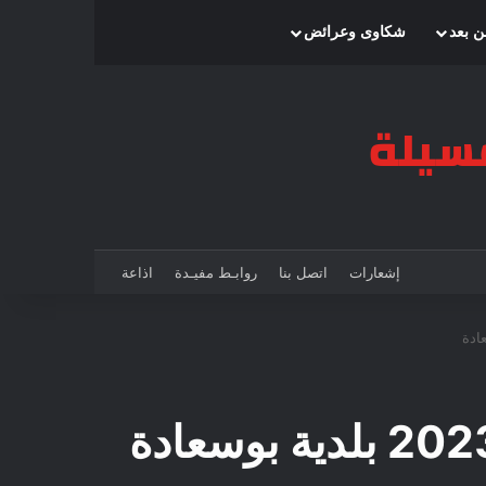
بحث عن
إضافة عمود جانبي
الوضع المظلم
ن بعد
شكاوى وعرائض
إشعارات
اتصل بنا
روابـط مفيـدة
اذاعة