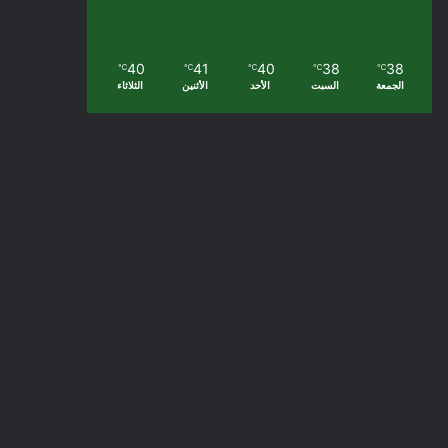
40
41
40
38
38
℃
℃
℃
℃
℃
الجمعة
السبت
الأحد
الأثنين
الثلاثاء