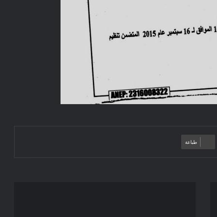
طباعة
إعلان
عن
منح