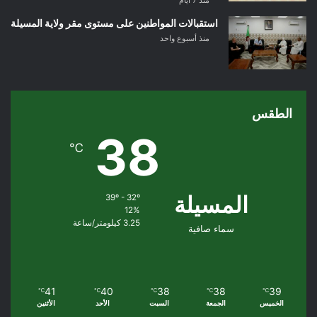
استقبالات المواطنين على مستوى مقر ولاية المسيلة
منذ أسبوع واحد
الطقس
38
℃
المسيلة
39º - 32º
12%
3.25 كيلومتر/ساعة
سماء صافية
41
40
38
38
39
℃
℃
℃
℃
℃
الخميس
الجمعة
السبت
الأحد
الأثنين