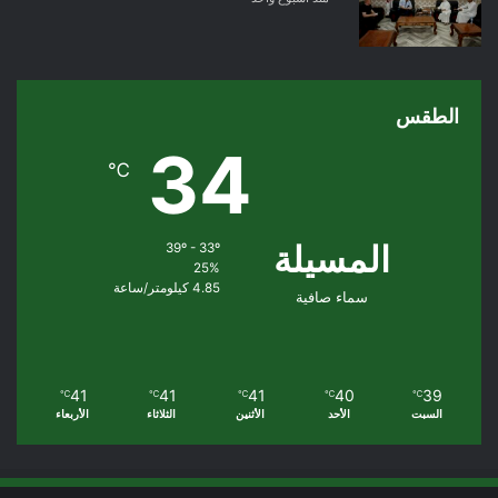
الطقس
34
℃
المسيلة
39º - 33º
25%
4.85 كيلومتر/ساعة
سماء صافية
41
41
41
40
39
℃
℃
℃
℃
℃
السبت
الأحد
الأثنين
الثلاثاء
الأربعاء