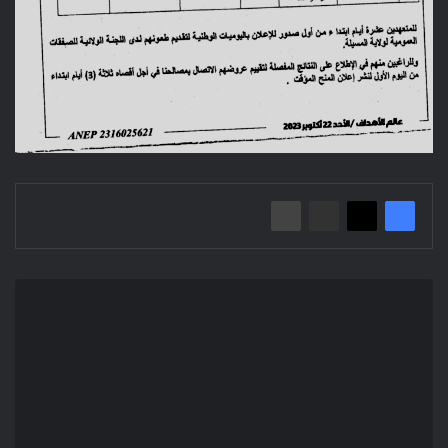
Avis
d'appel
d'offres
national
ouvert
N°
11/2023
Commune