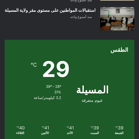
منذ أسبوع واحد
استقبالات المواطنين على مستوى مقر ولاية المسيلة
منذ أسبوع واحد
الطقس
29
℃
المسيلة
39º - 28º
31%
3.2 كيلومتر/ساعة
غيوم متفرقة
40
41
41
39
39
℃
℃
℃
℃
℃
الجمعة
السبت
الأحد
الأثنين
الثلاثاء