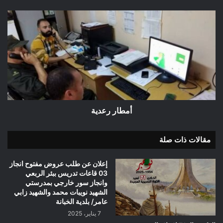
أمطار
رعدية
أمطار رعدية
مقالات ذات صلة
إعلان عن طلب عروض مفتوح انجاز
03 قاعات تدريس ببئر الربعي
وانجاز سور خارجي بمدرستي
الشهيد نويبات محمد والشهيد زابي
عامر/ بلدية الخبانة
7 يناير، 2025