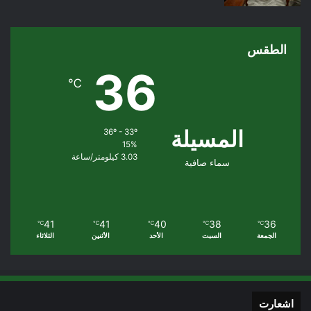
الطقس
36
℃
المسيلة
36º - 33º
15%
3.03 كيلومتر/ساعة
سماء صافية
41
41
40
38
36
℃
℃
℃
℃
℃
الجمعة
السبت
الأحد
الأثنين
الثلاثاء
اشعارت