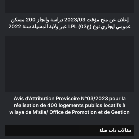
200
مسكن
عمومي
إعلان عن منح مؤقت 2023/03 دراسة وانجاز 200 مسكن
ايجاري
عمومي ايجاري نوع (غ03) LPL عبر ولاية المسيلة سنة 2022
نوع
(غ03)
Avis
LPL
d'Attribution
عبر
Provisoire
ولاية
N°03/2023
المسيلة
pour
سنة
la
2022
réalisation
de
400
logements
Avis d'Attribution Provisoire N°03/2023 pour la
publics
réalisation de 400 logements publics locatifs à
locatifs
wilaya de M'sila/ Office de Promotion et de Gestion
à
wilaya
مقالات ذات صلة
de
M'sila/