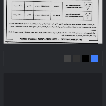
إعلان
عن
منح
مؤقت
2023/03
دراسة
وانجاز