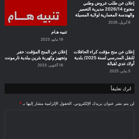
سيدي
إعلان عن طلب عروض وطني
عيسى
مفتوح 2026/14 مديرية التعمير
والهندسة المعمارية لولاية المسيلة
6 أبريل، 2026
تنبيه هـام
19 مايو، 2023
إعلان عن منح مؤقت كراء الحافلات
إعلان عن المنح المؤقت: حفر
للنقل المدرسي لسنة 2025/ بلدية
وتجهيز وكهربة بئرين ببلدية تارمونت
أولاد عدي لقبالة
16 أكتوبر، 2023
5 يناير، 2025
اترك تعليقاً
لن يتم نشر عنوان بريدك الإلكتروني.
الحقول الإلزامية مشار إليها بـ
*
ا
ل
ت