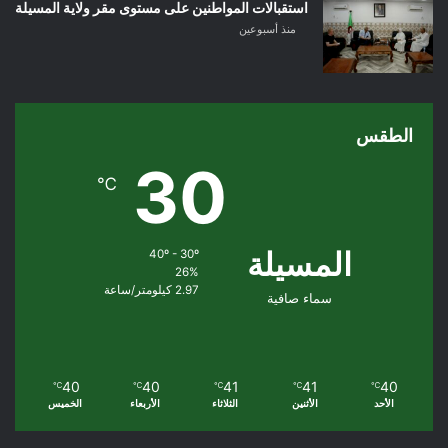
استقبالات المواطنين على مستوى مقر ولاية المسيلة
منذ أسبوعين
الطقس
30
℃
المسيلة
40º - 30º
26%
2.97 كيلومتر/ساعة
سماء صافية
40
40
41
41
40
℃
℃
℃
℃
℃
الأحد
الأثنين
الثلاثاء
الأربعاء
الخميس