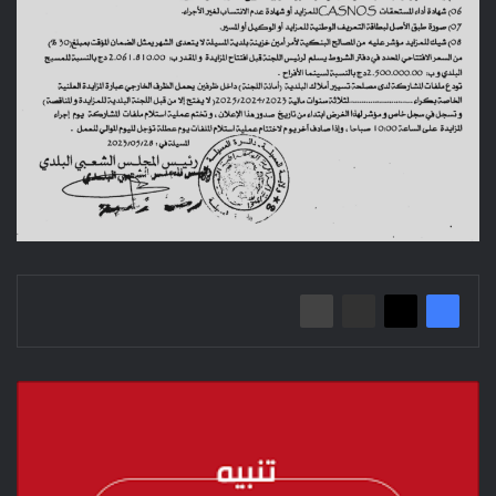
تنبيه
هام