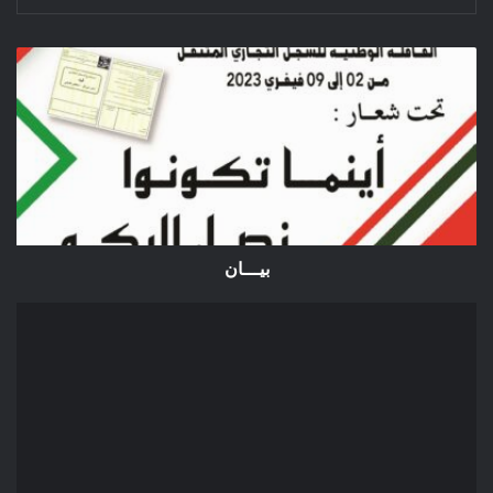
بيـــان
بيـــان
إعلان
عن
طلب
العروض
المفتوح
2023/01
مديرية
البيئة