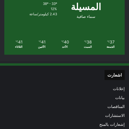
المسيلة
38º - 33º
12%
2.43 كيلومتر/ساعة
سماء صافية
41
41
40
38
37
℃
℃
℃
℃
℃
الجمعة
السبت
الأحد
الأثنين
الثلاثاء
اشعارت
إعلانات
بيانات
المناقصات
الاستشارات
إشعارات بالمنح