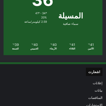
المسيلة
41º - 34º
20%
2.59 كيلومتر/ساعة
سماء صافية
39
40
40
41
41
℃
℃
℃
℃
℃
الأثنين
الثلاثاء
الأربعاء
الخميس
الجمعة
اشعارت
إعلانات
بيانات
المناقصات
الاستشارات