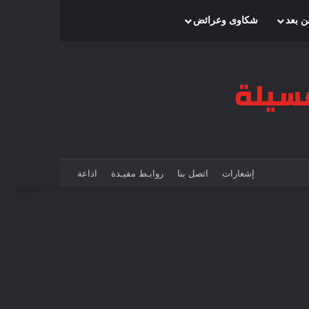
بحث عن
إضافة عمود جانبي
الوضع المظلم
ن بعد
شكاوى وعرائض
إشعارات
اتصل بنا
روابـط مفيـدة
اذاعة