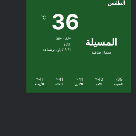
الطقس
36
℃
المسيلة
39º - 33º
23%
3.71 كيلومتر/ساعة
سماء صافية
41
41
41
40
39
℃
℃
℃
℃
℃
السبت
الأحد
الأثنين
الثلاثاء
الأربعاء