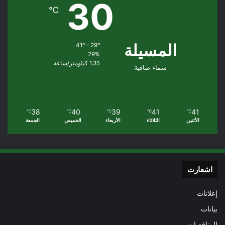
30
℃
المسيلة
41º - 29º
29%
1.35 كيلومتر/ساعة
سماء صافية
38
40
39
41
41
℃
℃
℃
℃
℃
الأثنين
الثلاثاء
الأربعاء
الخميس
الجمعة
اشعارت
إعلانات
بيانات
المناقصات