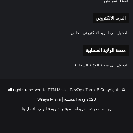
فضاء المواطن
البريد الالكتروني
الدخول الى البريد الالكتروني الخاص
منصة الولاية السحابية
الدخول الى منصة الولاية السحابية
all rights reserved to DTN M'sila, DevOps Tarek.B Copyrights ©
2026 ولاية المسيلة | Wilaya M'sila
روابـط مفيـدة
خريطة الموقـع
تنويه قـانوني
اتصل بنا
فيسبوك
‫X
‫YouTube
انستقرام