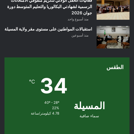
فعاليات الحفل الولائي لتكريم متفوقي الامتحانات
الرسمية لشهادتي البكالوريا والتعليم المتوسط دورة
جوان 2026
منذ أسبوع واحد
استقبالات المواطنين على مستوى مقر ولاية المسيلة
منذ أسبوعين
الطقس
34
℃
المسيلة
40º - 28º
22%
4.78 كيلومتر/ساعة
سماء صافية