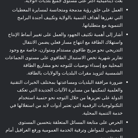
بعث ديناميكية أكثر على مستوى جميع بلديات الولاية.
العمل على خلق رؤية مدمجة ومتجانسة لمسايرة المعطيات
التي تفرزها أهداف التنمية بالولاية وتكييف أجندة البرامج
التنموية مع متطلباتها.
أشار إلى أهمية تكثيف الجهود والعمل على تغيير أنماط الإنتاج
واستهلاك الطاقة مع انتهاج مسار فعلي يضمن الانتقال
التدريجي نحو مزيج طاقوي مستدام ومتوازن، خاصة مع وجود
تقارير شهرية تخص الاستبدال الطاقوي على مستوى الجماعات
المحلية مع إسداء توصيات للتوجه نحو مشاريع الطاقة
الشمسية لتزويد مقرات البلديات والولايات بالطاقة.
ضرورة مرافقة البلديات ومساعدتها بمختلف الخبرات التقنية
والعلمية لتمكينها من مسايرة الآليات الجديدة التي تعكف
الدولة على تعزيزها من خلال التوجه نحو حتمية استخدام
التكنولوجيات الرقمية التي تعتبر أدوات لابد من استغلالها في
خدمة التنمية المحلية.
الحرص على متابعة المسائل المتعلقة بتحسين المستوى
المعيشي للمواطن وترقية الخدمة العمومية ورفع العراقيل أمام
المستثمرين.