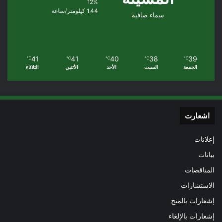
12%
1.44 كيلومتر/ساعة
سماء صافية
41
41
40
38
39
℃
℃
℃
℃
℃
الجمعة
السبت
الأحد
الأثنين
الثلاثاء
اشعارت
إعلانات
بيانات
المناقصات
الاستشارات
إشعارات بالمنح
إشعارات بالإلغاء