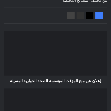
بين مختلف المصالح المختصة.
إعلان
عن
منح
المؤقت
المؤسسة
للصحة
الجوارية
المسيلة
إعلان عن منح المؤقت المؤسسة للصحة الجوارية المسيلة
إعلان
عن
استشارة
بلدية