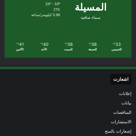
المسيلة
33º - 33º
21%
5.96 كيلومتر/ساعة
سماء صافية
41
40
38
38
33
℃
℃
℃
℃
℃
الخميس
الجمعة
السبت
الأحد
الأثنين
اشعارت
إعلانات
بيانات
المناقصات
الاستشارات
إشعارات بالمنح