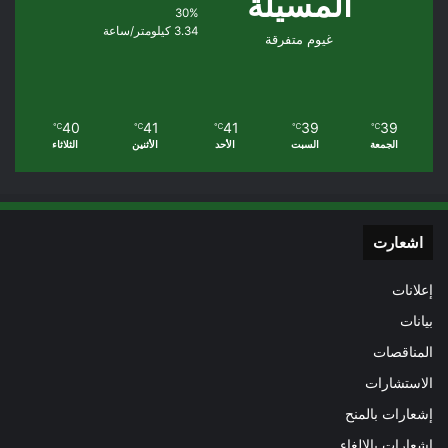
المسيلة
30%
3.34 كيلومتر/ساعة
غيوم متفرقة
40
41
41
39
39
℃
℃
℃
℃
℃
الجمعة
السبت
الأحد
الأثنين
الثلاثاء
اشعارت
إعلانات
بيانات
المناقصات
الاستشارات
إشعارات بالمنح
إشعارات بالإلغاء