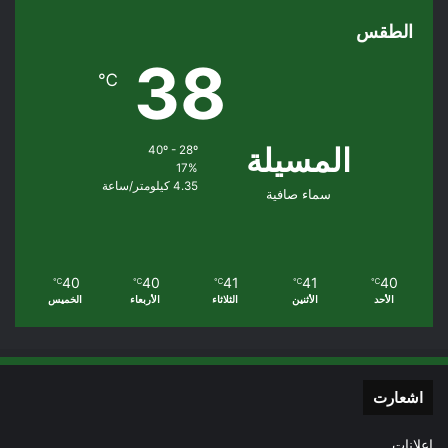
الطقس
38
℃
المسيلة
40º - 28º
17%
4.35 كيلومتر/ساعة
سماء صافية
40
40
41
41
40
℃
℃
℃
℃
℃
الأحد
الأثنين
الثلاثاء
الأربعاء
الخميس
اشعارت
إعلانات