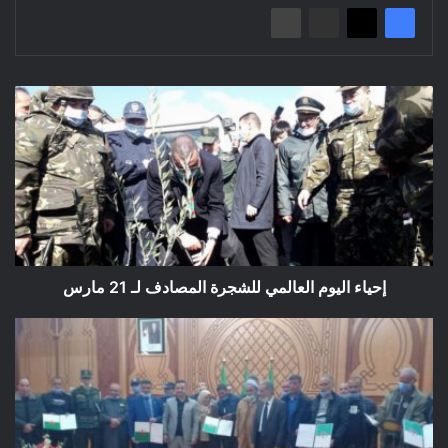
إحياء
اليوم
العالمي
للشجرة
المصادف
لـ
21
مارس
إحياء اليوم العالمي للشجرة المصادف لـ 21 مارس
مراسيم
تسليم
مفاتيح
140
سكن
عمومي