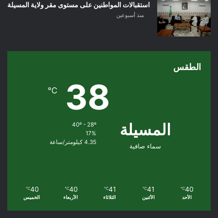
استقبالات المواطنين على مستوى مقر ولاية المسيلة
منذ أسبوعين
الطقس
38
℃
المسيلة
40º - 28º
17%
4.35 كيلومتر/ساعة
سماء صافية
40
40
41
41
40
℃
℃
℃
℃
℃
الأحد
الأثنين
الثلاثاء
الأربعاء
الخميس