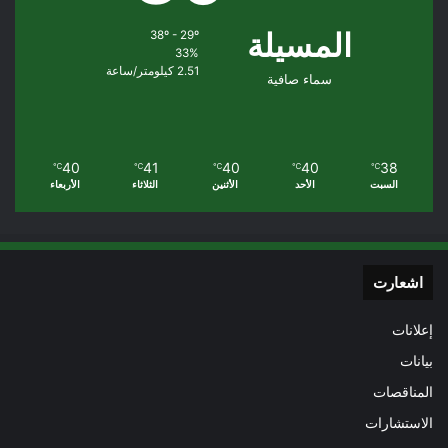
المسيلة
38º - 29º
33%
2.51 كيلومتر/ساعة
سماء صافية
40
41
40
40
38
℃
℃
℃
℃
℃
السبت
الأحد
الأثنين
الثلاثاء
الأربعاء
اشعارت
إعلانات
بيانات
المناقصات
الاستشارات