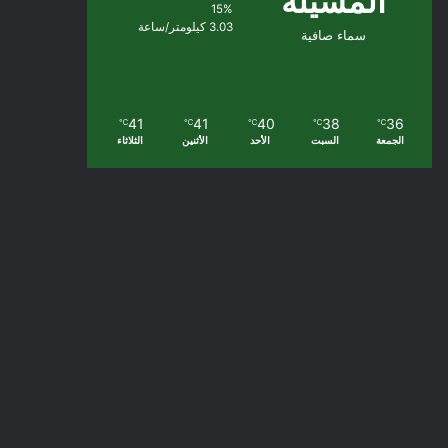
المسيلة
15%
3.03 كيلومتر/ساعة
سماء صافية
41
41
40
38
36
℃
℃
℃
℃
℃
الجمعة
السبت
الأحد
الأثنين
الثلاثاء