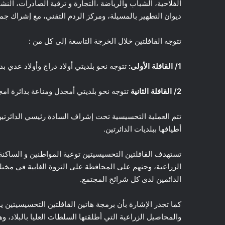
الفلاحية، الشباب والرياضة ،التجارة و ترقية الصادرات، النش
ديوان التطهير بالمسيلة، ومركز الردم التقني، مع إشراك جم
تتوجه القافلتين خلال الخرجة التاسعة إلى كل من :
1/ القافلة الأولى:
تتوجه نحو بلديتي أولاد دراج وأولاد عدي بدا
2/ القافلة الثانية
تتوجه نحو بلديتي أمجدل ومناعة بدائرة ام
تتم العملية التحسيسية تحت إشراف السادة رئيسي الدائرتي
أطيافها ببلديات الدائرتين.
تستهدف القافلتين التحسيسيتين توعية المواطنين و الساكنة 
الزراعية، وحثهم على المحافظة على الثروة الغابية في مختل
الدائمين لدى كل شرائح المجتمع.
كما تجدر الإشارة بأن برمجة هاتين القافلتين التحسيسيتين 
والمحاصيل الزراعية التي أطلقتها السلطات العليا بالبلاد، 