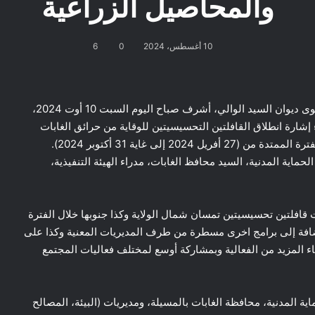
والمحاصيل الزراعية
10 أغسطس، 2024
0
6
المسيلة/ مواصلة لتنفيذ البرنامج الولائي المسطر على مستوى ديوان السيد الوالي، أشرف صباح اليوم السبت 10 أوت 2024،
 إشارة انطلاق القافلتين التحسيسيتين للوقاية من حرائق الغابات
والمحاصيل الزراعية تحت شعار “لنحمي معا غاباتنا” خلال الفترة الممتدة من (27 أفريل 2024 إلى غاية 31 أكتوبر 2024).
حماية المدنية، السيد محافظ الغابات، مدراء الهيئة التنفيذية،
افلتين تحسيسيتين تمسان شمال الولاية وكذا جنوبها خلال الفترة
 (من 27 أفريل 2024 إلى غاية 31 أكتوبر 2024)، إضافة إلى برامج اخرى مسطرة من طرف المديريات المعنية وكذا على
اء المزيد من الفعالية وبمشاركة أوسع لمختلف فعاليات المجتمع
ة المدنية، محافظة الغابات بالمسيلة، ومديريات (البيئة، المصالح