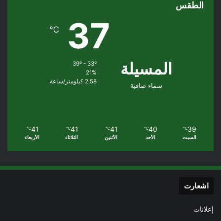
الطقس
37
℃
المسيلة
39º - 33º
21%
2.58 كيلومتر/ساعة
سماء صافية
41
41
41
40
39
℃
℃
℃
℃
℃
السبت
الأحد
الأثنين
الثلاثاء
الأربعاء
اشعارت
إعلانات