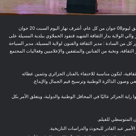
المسيلة/ في اطار احياء مناسبة اليوم الوطني للفنان الموافق ليوم08 جوان من كل عام، أشرف نهار اليوم السبت 20 جوان
يار والي الولاية بدار الثقافة الشهيد قنفود الحملاوي ببلدية المسيلة على
اليوم الوطني للفنان (08 جوان)، بحضور كل من السادة : مدير الثقافة والفنون لولاية المسيلة، مدير السياحة
الثقافة، ونخبة من الفنانين والمثقفين والإعلاميين وفعاليات المجتمع
قافية، لتكون مناسبة للاحتفاء بالفنان الجزائري وتثمين عطائه
ي وصون الذاكرة الوطنية وترسيخ قيم الجمال والإبداع.
راية الجزائر عاليًا في المحافل الوطنية والدولية، ويتعلق الأمر بكل
ن المتوسطي للفيلم.
الأمير عبد القادر للبحوث والدراسات التاريخية.