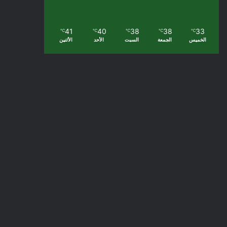
41
40
38
38
33
℃
℃
℃
℃
℃
الخميس
الجمعة
السبت
الأحد
الأثنين