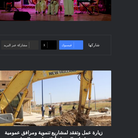
شاركها
فيسبوك
‫X
مشاركة عبر البريد
زيارة
عمل
وتفقد
لمشاريع
تنموية
ومرافق
عمومية
عبر
بلديات
المسيلة
زيارة عمل وتفقد لمشاريع تنموية ومرافق عمومية