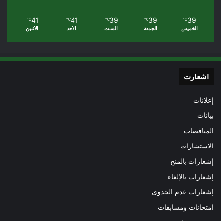
41
41
39
39
39
℃
℃
℃
℃
℃
الخميس
الجمعة
السبت
الأحد
الأثنين
اشعارت
إعلانات
بيانات
المناقصات
الاستشارات
إشعارات بالمنح
إشعارات بالإلغاء
إشعارات عدم الجدوى
امتحانات ومسابقات