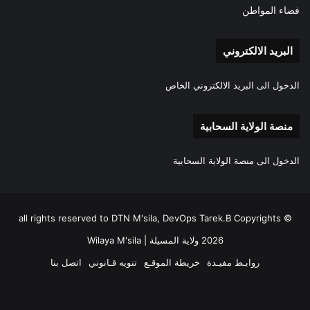
فضاء المواطن
البريد الالكتروني
الدخول الى البريد الالكتروني الخاص
منصة الولاية السحابية
الدخول الى منصة الولاية السحابية
all rights reserved to DTN M'sila, DevOps Tarek.B Copyrights ©
2026 ولاية المسيلة | Wilaya M'sila
روابـط مفيـدة
خريطة الموقـع
تنويه قـانوني
اتصل بنا
فيسبوك
‫X
‫YouTube
انستقرام