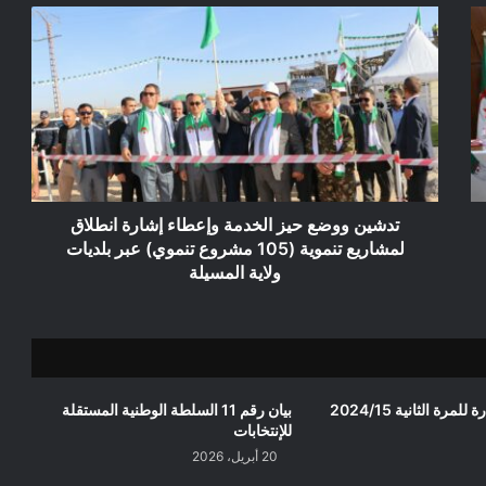
تدشين
ووضع
حيز
الخدمة
وإعطاء
إشارة
انطلاق
لمشاريع
تنموية
(105
تدشين ووضع حيز الخدمة وإعطاء إشارة انطلاق
مشروع
لمشاريع تنموية (105 مشروع تنموي) عبر بلديات
تنموي)
ولاية المسيلة
عبر
بلديات
ولاية
المسيلة
إعلان عن استشارة للمرة الثانية 2024/15
بيان رقم 11 السلطة الوطنية المستقلة
للإنتخابات
20 أبريل، 2026