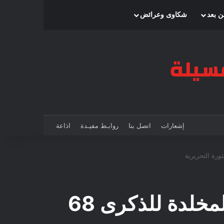
بحث عن
إضافة عمود جانبي
الوضع المظلم
ن بعد
شكاوى وعرائض
إشعارات
اتصل بنا
روابـط مفيـدة
اذاعة
البرنامج الولائي المسطر في إطار الإحتفالات المخلدة للذكرى 68